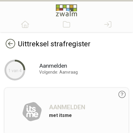
Terug
Uittreksel strafregister
Aanmelden
1 van 4
Volgende: Aanvraag
AANMELDEN
met itsme